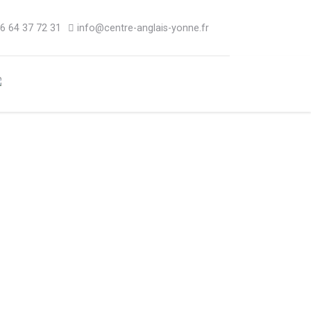
)6 64 37 72 31
info@centre-anglais-yonne.fr
ue